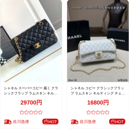
シャネル スーパーコピー 届く クラ
シャネル コピー クラシックフラッ
シックフラップ ラムスキン キルテ
プ ラムスキン キルティング チェー
ィング チェーンショルダーバッグ
ンショルダーバッグ ホワイト レデ
29700円
16800円
ブラック レディース 注目商品
ィース 通販
佐川急便
佐川急便
HOT
HOT