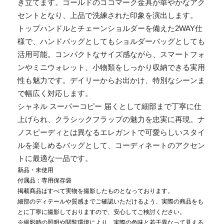
き立てます。ゴールドのココマーク金具が華やかなアク
セントとなり、上品で洗練された印象を演出します。
トップハンドルとチェーンショルダーを備えた2WAY仕
様で、ハンドバッグとしてもショルダーバッグとしても
活用可能。コンパクトなサイズ感ながら、スマートフォ
ンやミニウォレット、小物類をしっかり収納できる実用
性も魅力です。デイリーからお出かけ、特別なシーンま
で幅広く対応します。
シャネル スーパーコピー 届くとして細部まで丁寧に仕
上げられ、クラシックフラップの魅力を忠実に再現。ナ
ノスピーディとは異なるエレガントで可愛らしいスタイ
ルを楽しめるバッグとして、コーディネートのアクセン
トに最適な一品です。
新品・未使用
付属品：専用保存袋
掲載商品はすべて実物を撮影したものとなっております。
細部のディテールや質感までご確認いただけるよう、実際の商品をも
とに丁寧に撮影しておりますので、安心してご検討ください。
※撮影時の照明や閲覧環境により、実際の色味と若干異なって見える