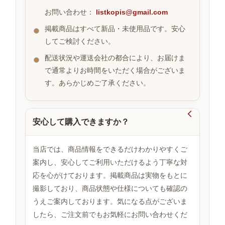
お問い合わせ：
listkopis@gmail.com
掲載商品はすべて新品・未使用品です。安心
お
してご検討ください。
す
す
配送状況や運送会社の都合により、お届けま
め
で通常よりお時間をいただく場合がございま
商
品
す。あらかじめご了承ください。

安心して購入できますか？
人
気
商
当店では、商品情報をできるだけわかりやすくご
品
案内し、安心してご利用いただけるよう丁寧な対
応を心がけております。掲載商品は実物をもとに
撮影しており、商品状態や仕様についても確認の
セ
ー
うえご案内しております。気になる点がございま
ル
したら、ご注文前でもお気軽にお問い合わせくだ
商