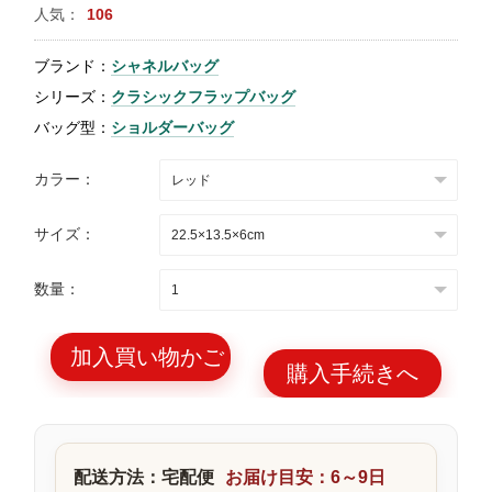
人気：
106
特
集
ブランド：
シャネルバッグ
BLOG
シリーズ：
クラシックフラップバッグ
バッグ型：
ショルダーバッグ
カラー：
サイズ：
ブランド バッ
バッグ種類
グ
数量：
加入買い物かご
購入手続きへ
最
新
製
配送方法：宅配便
お届け目安：6～9日
品