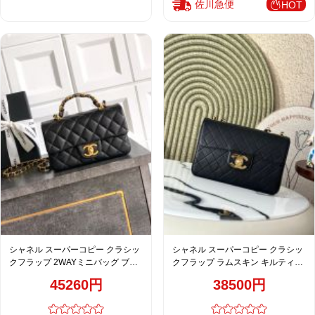
佐川急便
HOT
シャネル スーパーコピー クラシッ
シャネル スーパーコピー クラシッ
クフラップ 2WAYミニバッグ ブラ
クフラップ ラムスキン キルティン
ック キルティング レディース
グ チェーンショルダーバッグ ブラ
45260円
38500円
AS5701
ック レディース 人気モデル