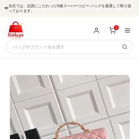
当店では、品質にこだわったN級スーパーコピー バッグを厳選して取り扱
📢
っております。
0
新
規
ロ
ユ
グ
0
ー
イ
ザ
ン
オ
ー
ー
お
listkopis@gmail.com
登
ダ
知