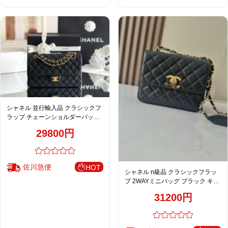
シャネル 並行輸入品 クラシックフ
ラップ チェーンショルダーバッグ
ブラック キルティング 注目商品
29800円
佐川急便
HOT
シャネル n級品 クラシックフラッ
プ 2WAYミニバッグ ブラック キャ
ビア調 注目商品 A2218
31200円