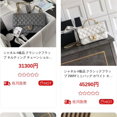
シャネル n級品 クラシックフラッ
プ キルティング チェーンショルダ
ーバッグ グレー レディース おすす
31300円
め
シャネル n級品 クラシックフラッ
プ 2WAYミニバッグ ホワイト キル
ティング 通販 AS5701
佐川急便
HOT
45290円
佐川急便
HOT