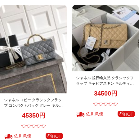
シャネル 並行輸入品 クラシックフ
ラップ キャビアスキン キルティン
グ チェーンショルダーバッグ ベー
34500円
ジュ レディース 売れ筋
シャネル コピー クラシックフラッ
プ コンパクトバッグ グレー キルテ
ィングレザー 上品金具 AS5701
佐川急便
HOT
45350円
佐川急便
HOT