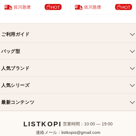
佐川急便
佐川急便
HOT
HOT
ご利用ガイド
会社概要
バッグ型
ご利用ガイド
トートバッグ
配送について
人気ブランド
ショルダーバッグ
お支払い方法
ルイヴィトンバッグ
クロスボディバッグ
返品・交換
人気シリーズ
シャネルバッグ
ハンドバッグ
よくある質問
スピーディバッグ
ディオールバッグ
ミニバッグ
最新コンテンツ
お問い合わせ
ネヴァーフルバッグ
グッチバッグ
バケットバッグ
おすすめバッグ
アルマバッグ
エルメスバッグ
リュック
LISTKOPI
新着アイテム
営業時間：10:00 — 19:00
連絡メール：
listkopis@gmail.com
選び方ガイド