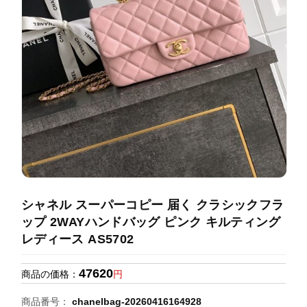
録
ホ
ー
ら
ー
ム
管
せ
バ
理
ッ
グ
通
販
人
気
ラ
ン
シャネル スーパーコピー 届く クラシックフラ
キ
ップ 2WAYハンドバッグ ピンク キルティング
ン
レディース AS5702
グ
47620
商品の価格：
円
新
作
商品番号：
chanelbag-20260416164928