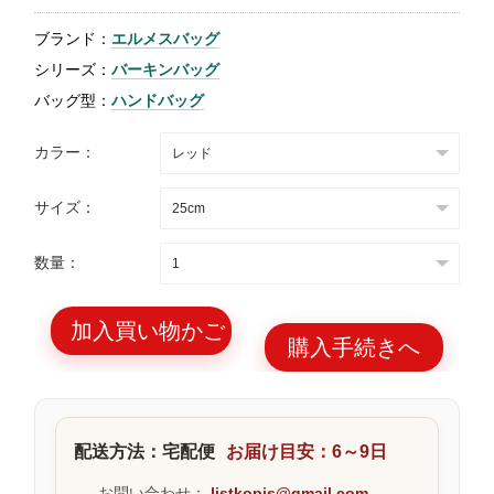
特
ブランド：
エルメスバッグ
集
シリーズ：
バーキンバッグ
BLOG
バッグ型：
ハンドバッグ
カラー：
サイズ：
ブランド バッ
バッグ種類
数量：
グ
加入買い物かご
購入手続きへ
最
新
配送方法：宅配便
お届け目安：6～9日
製
品
お問い合わせ：
listkopis@gmail.com