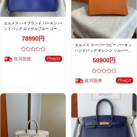
エルメス ハイブランド バーキン ハ
ンドバッグ ロイヤルブルー ゴール
ド金具 上品仕上げ
78990円
エルメス スーパーコピー バーキン
ハンドバッグ オレンジ シルバー金
具 レディース 高品質レプリカ
佐川急便
HOT
58900円
佐川急便
HOT