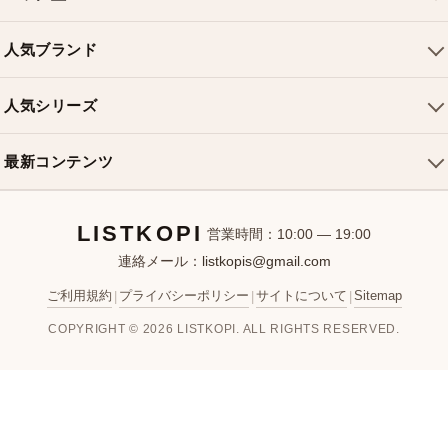
ご利用ガイド
トートバッグ
配送について
人気ブランド
ショルダーバッグ
お支払い方法
ルイヴィトンバッグ
クロスボディバッグ
返品・交換
人気シリーズ
シャネルバッグ
ハンドバッグ
よくある質問
スピーディバッグ
ディオールバッグ
ミニバッグ
最新コンテンツ
お問い合わせ
ネヴァーフルバッグ
グッチバッグ
バケットバッグ
おすすめバッグ
アルマバッグ
エルメスバッグ
リュック
LISTKOPI
新着アイテム
営業時間：10:00 — 19:00
連絡メール：
listkopis@gmail.com
選び方ガイド
ブランドカテゴリ
ご利用規約
プライバシーポリシー
サイトについて
Sitemap
|
|
|
お客様レビュー
COPYRIGHT © 2026 LISTKOPI. ALL RIGHTS RESERVED.
人気ランキング