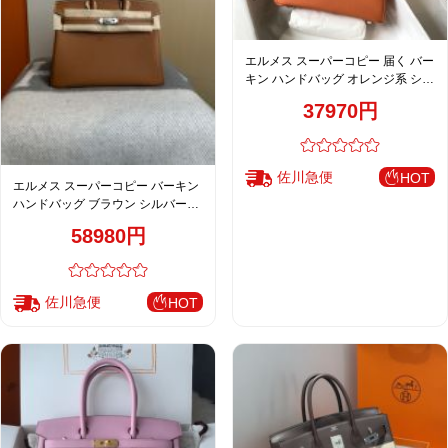
エルメス スーパーコピー 届く バー
キン ハンドバッグ オレンジ系 シボ
レザー ゴールド金具 上質仕上げ
37970円
佐川急便
HOT
エルメス スーパーコピー バーキン
ハンドバッグ ブラウン シルバー金
具 レディース 人気モデル
58980円
佐川急便
HOT