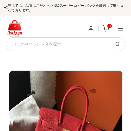
当店では、品質にこだわったN級スーパーコピー バッグを厳選して取り扱
📢
っております。
0
新
規
ロ
ユ
グ
0
ー
イ
ザ
ン
オ
ー
ー
お
listkopis@gmail.com
登
ダ
知