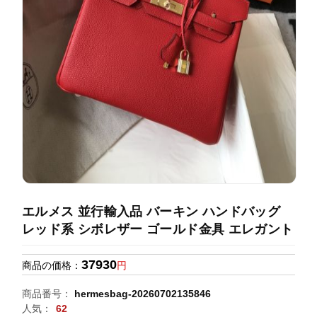
録
ホ
ー
ら
ー
ム
管
せ
バ
理
ッ
グ
通
販
人
気
ラ
ン
エルメス 並行輸入品 バーキン ハンドバッグ
キ
レッド系 シボレザー ゴールド金具 エレガント
ン
グ
37930
商品の価格：
円
新
商品番号：
hermesbag-20260702135846
作
人気：
62