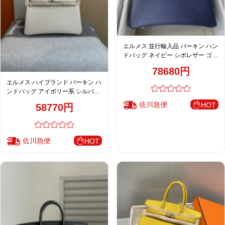
エルメス 並行輸入品 バーキン ハン
ドバッグ ネイビー シボレザー ゴー
ルド金具 上品スタイル レディース
78680円
エルメス ハイブランド バーキン ハ
ンドバッグ アイボリー系 シルバー
金具 上品仕上げ
佐川急便
HOT
58770円
佐川急便
HOT