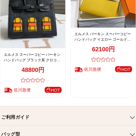
エルメス バーキン スーパーコピー
ハンドバッグ イエロー ゴールド金
具 トゴ調レザー 華やか設計
62100円
エルメス スーパーコピー バーキン
ハンドバッグ ブラック系 クロコ型
押し 異素材デザイン 個性派仕様
48800円
佐川急便
HOT
佐川急便
HOT
ご利用ガイド
会社概要
バッグ型