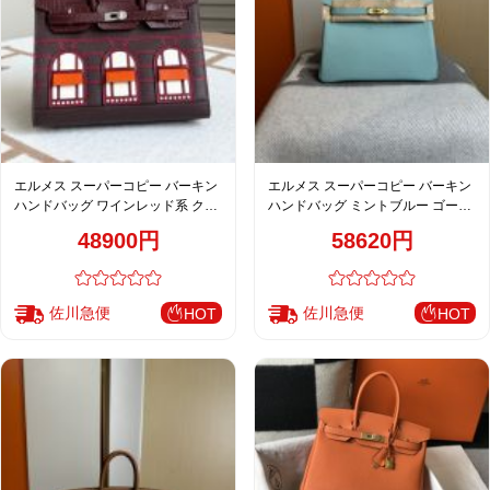
エルメス スーパーコピー バーキン
エルメス スーパーコピー バーキン
ハンドバッグ ワインレッド系 クロ
ハンドバッグ ミントブルー ゴール
コ型押し 異素材コンビ 上質仕様
ド金具 上品カラー仕上げ
48900円
58620円
佐川急便
佐川急便
HOT
HOT