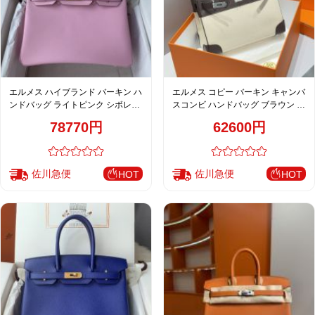
エルメス ハイブランド バーキン ハ
エルメス コピー バーキン キャンバ
ンドバッグ ライトピンク シボレザ
スコンビ ハンドバッグ ブラウン 売
ー ゴールド金具 上品デザイン 売れ
れ筋 レディース
78770円
62600円
筋
佐川急便
佐川急便
HOT
HOT