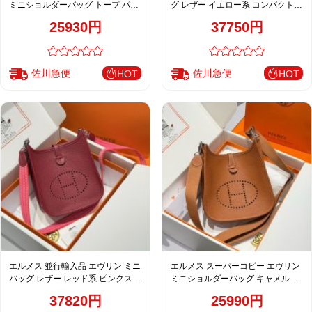
ミニショルダーバッグ トープ パン
グ レザー イエロー系 コンパクト軽
チングロゴ 上品カラー
量モデル 春夏人気
25930円
37750円
佐川急便
佐川急便
HOT
HOT
エルメス 並行輸入品 エヴリン ミニ
エルメス スーパーコピー エヴリン
バッグ レザー レッド系 ピンクスト
ミニショルダーバッグ キャメルブ
ラップ 華やか配色モデル
ラウン パンチングロゴ 上品設計
37820円
25990円