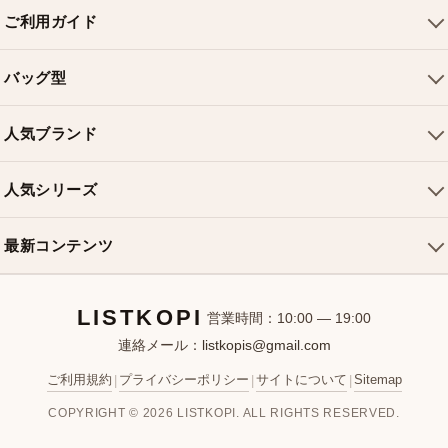
ご利用ガイド
会社概要
バッグ型
ご利用ガイド
トートバッグ
配送について
人気ブランド
ショルダーバッグ
お支払い方法
ルイヴィトンバッグ
クロスボディバッグ
返品・交換
人気シリーズ
シャネルバッグ
ハンドバッグ
よくある質問
スピーディバッグ
ディオールバッグ
ミニバッグ
最新コンテンツ
お問い合わせ
ネヴァーフルバッグ
グッチバッグ
バケットバッグ
おすすめバッグ
アルマバッグ
エルメスバッグ
リュック
LISTKOPI
新着アイテム
営業時間：10:00 — 19:00
連絡メール：
listkopis@gmail.com
選び方ガイド
ブランドカテゴリ
ご利用規約
プライバシーポリシー
サイトについて
Sitemap
|
|
|
お客様レビュー
COPYRIGHT © 2026 LISTKOPI. ALL RIGHTS RESERVED.
人気ランキング