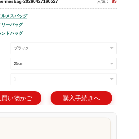
hermesbag-20260427160527
人気：
89
エルメスバッグ
ケリーバッグ
ハンドバッグ
入買い物かご
購入手続きへ