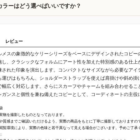
カラーはどう選べばいいですか？
レビュー
ルメスの象徴的なケリーシリーズをベースにデザインされたコピーの
施し、クラシックなフォルムにアート性を加えた特別感のある仕上
練された印象を演出します。コンパクトなサイズながら必要なアイ
ち運びはもちろん、ショルダーストラップを使えば肩掛けや斜め掛け
で幅広く対応します。さらにスカーフやチャームを組み合わせるこ
レガンスと個性を兼ね備えたコピーとして、コーディネートの主役
袋
実物を撮影したものとなっております。
や質感までご確認いただけるよう、実際の商品をもとに丁寧に撮影しておりますの
閲覧環境により、実際の色味と若干異なって見える場合がございます。予めご了承
：