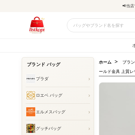
📢
当店
>
ホーム
ブラン
ブランド バッグ
ールド金具 上質レ
›
プラダ
›
ロエベ バッグ
›
エルメスバッグ
›
グッチバッグ