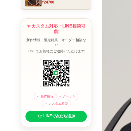
¥24700
ム チャーム装飾 ミニボスト
ンバッグ ブラウンピンク 人
気モデル
✨ カスタム対応・LINE相談可
能
新作情報・限定特典・オーダー相談な
ど
LINEでお気軽にご連絡いただけます
✓ 新作情報
✓ クーポン
✓ カスタム相談
👉 LINEで友だち追加