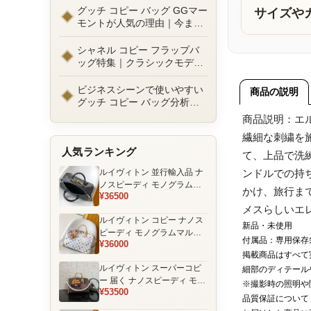
ルまで徹底比較！コピーバッ
グッチ コピー バッグ GGマー
サイズや
グ通販の選び方
モントが人気の理由｜今また
選ばれる定番ラグジュアリー
バッグとは
シャネル コピー フラップバ
ッグ特集｜クラシックモデル
の魅力と永遠に愛される理由
ビジネスシーンで使いやすい
商品の説明
グッチ コピー バッグ分析｜
通勤・商談向け人気モデル徹
商品説明：エ
底解説
繊細な刺繍を
人気ランキング
て、上品で洗
ルイヴィトン 並行輸入品 ナ
ンドルでの持
ノスピーディ モノグラムエ
かけ、旅行ま
¥36500
クリプス ブラック チェーン
メスらしいエ
装飾 ミニボストンバッグ
ルイヴィトン コピー ナノス
新品・未使用
ピーディ モノグラムマルチ
付属品：専用保存
¥36000
カラー ホワイト ゴールド金
掲載商品はすべて
具 リボン装飾 ミニボストン
ルイヴィトン スーパーコピ
細部のディテール
バッグ
ー 届く ナノスピーディ モノ
※撮影時の照明や
¥53500
グラム ポーチ付き ミニボス
品質保証について
トンバッグ ブラウン 注目商