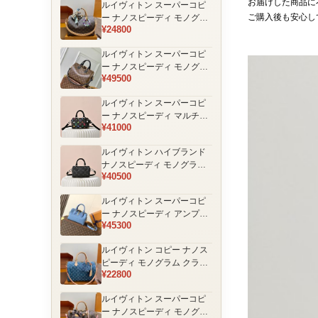
お届けした商品に
ルイヴィトン スーパーコピ
品
ご購入後も安心し
ー ナノスピーディ モノグラ
¥24800
ム 編み込みストラップ ミニ
ボストンバッグ ブラウン 人
ルイヴィトン スーパーコピ
気モデル
ー ナノスピーディ モノグラ
¥49500
ム ブラックハンドル 2WAY
ミニバッグ ブラウン 売れ筋
ルイヴィトン スーパーコピ
ー ナノスピーディ マルチカ
¥41000
ラーモノグラム ミニボスト
ンバッグ ブラック レディー
ルイヴィトン ハイブランド
ス
ナノスピーディ モノグラム
¥40500
シャドウ 2WAYミニバッグ
ブラック レディース
ルイヴィトン スーパーコピ
ー ナノスピーディ アンプラ
¥45300
ントレザー ミニボストンバ
ッグ ブルー レディース おす
ルイヴィトン コピー ナノス
すめ
ピーディ モノグラム クラシ
¥22800
ックデザイン ミニボストン
バッグ ブラウン 通販
ルイヴィトン スーパーコピ
ー ナノスピーディ モノグラ