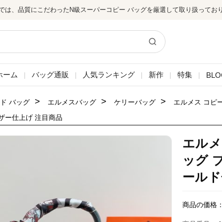
では、品質にこだわったN級スーパーコピー バッグを厳選して取り扱ってお
ホーム
バッグ通販
人気ランキング
新作
特集
BLO
|
|
|
|
|
>
>
>
ド バッグ
エルメスバッグ
ケリーバッグ
エルメス コピー
ザー仕上げ 注目商品
エルメ
ッグ 
ールド
商品の価格