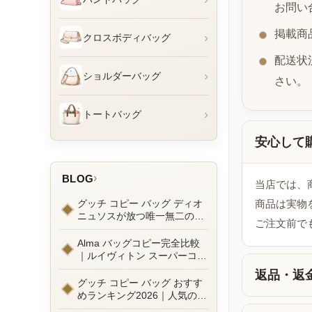
お問い
掲載商
›
クロスボディバッグ
配送状
›
ショルダーバッグ
さい。
›
トートバッグ
安心して
›
BLOG
当店では、
グッチ コピー バッグ ディオ
商品は実物
ニュソスが放つ唯一無二の魅
ご注文前で
力とは？新作ラインナップ徹
底ガイドとリアルコーデ例
Alma バッグコピー完全比較
｜ルイヴィトン スーパーコピ
ーで叶えるエレガントな日常
返品・返
グッチ コピー バッグ おすす
めランキング2026｜人気の
GGマーモントから定番モデ