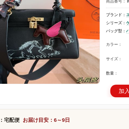
商品番号：
ブランド：
シリーズ：
バッグ型：
カラー：
サイズ：
数量：
加
：宅配便
お届け目安：6～9日