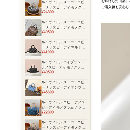
お届けした商品に
ルイヴィトン スーパーコピ
品
ご購入後も安心し
ー ナノスピーディ モノグラ
¥24800
ム 編み込みストラップ ミニ
ボストンバッグ ブラウン 人
ルイヴィトン スーパーコピ
気モデル
ー ナノスピーディ モノグラ
¥49500
ム ブラックハンドル 2WAY
ミニバッグ ブラウン 売れ筋
ルイヴィトン スーパーコピ
ー ナノスピーディ マルチカ
¥41000
ラーモノグラム ミニボスト
ンバッグ ブラック レディー
ルイヴィトン ハイブランド
ス
ナノスピーディ モノグラム
¥40500
シャドウ 2WAYミニバッグ
ブラック レディース
ルイヴィトン スーパーコピ
ー ナノスピーディ アンプラ
¥45300
ントレザー ミニボストンバ
ッグ ブルー レディース おす
ルイヴィトン コピー ナノス
すめ
ピーディ モノグラム クラシ
¥22800
ックデザイン ミニボストン
バッグ ブラウン 通販
ルイヴィトン スーパーコピ
ー ナノスピーディ モノグラ