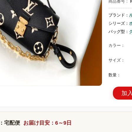
商品番号：
ブランド：
シリーズ：
バッグ型：
カラー：
サイズ：
数量：
加
：宅配便
お届け目安：6～9日