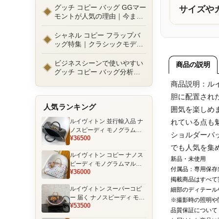
ルまで徹底比較！コピーバッ
グッチ コピー バッグ GGマー
サイズや
グ通販の選び方
モントが人気の理由｜今また
選ばれる定番ラグジュアリー
バッグとは
シャネル コピー フラップバ
ッグ特集｜クラシックモデル
の魅力と永遠に愛される理由
ビジネスシーンで使いやすい
商品の説明
グッチ コピー バッグ分析｜
通勤・商談向け人気モデル徹
商品説明：ル
底解説
胆に配置され
人気ランキング
囲気を楽しめ
ルイヴィトン 並行輸入品 ナ
れている点も
ノスピーディ モノグラムエ
ショルダーバ
¥36500
クリプス ブラック チェーン
でも人気を集
装飾 ミニボストンバッグ
ルイヴィトン コピー ナノス
新品・未使用
ピーディ モノグラムマルチ
付属品：専用保存
¥36000
カラー ホワイト ゴールド金
掲載商品はすべて
具 リボン装飾 ミニボストン
ルイヴィトン スーパーコピ
細部のディテール
バッグ
ー 届く ナノスピーディ モノ
※撮影時の照明や
¥53500
グラム ポーチ付き ミニボス
品質保証について
トンバッグ ブラウン 注目商