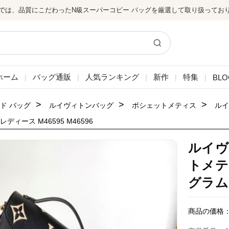
では、品質にこだわったN級スーパーコピー バッグを厳選して取り扱ってお
ホーム
バッグ通販
人気ランキング
新作
特集
BLO
|
|
|
|
|
>
>
>
ド バッグ
ルイヴィトンバッグ
ポシェットメティス
ルイ
ディース M46595 M46596
ルイヴ
トメテ
グラム 
商品の価格