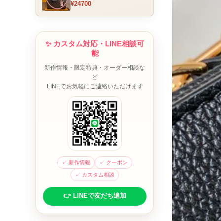
¥24700
ム チャーム装飾 ミニボスト
ンバッグ ブラウンピンク 人
気モデル
✨ カスタム対応・LINE相談可
能
新作情報・限定特典・オーダー相談な
ど
LINEでお気軽にご連絡いただけます
✓ 新作情報
✓ クーポン
✓ カスタム相談
👉 LINEで友だち追加