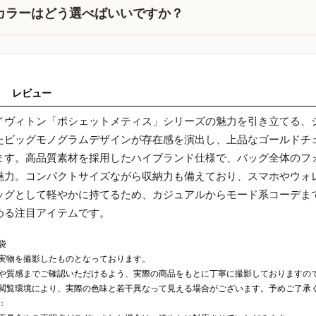
カラーはどう選べばいいですか？
レビュー
イヴィトン「ポシェットメティス」シリーズの魅力を引き立てる、
たビッグモノグラムデザインが存在感を演出し、上品なゴールドチ
ます。高品質素材を採用したハイブランド仕様で、バッグ全体のフ
魅力。コンパクトサイズながら収納力も備えており、スマホやウォ
ッグとして軽やかに持てるため、カジュアルからモード系コーデま
める注目アイテムです。
袋
実物を撮影したものとなっております。
や質感までご確認いただけるよう、実際の商品をもとに丁寧に撮影しておりますの
閲覧環境により、実際の色味と若干異なって見える場合がございます。予めご了承
：