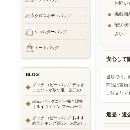
お問い
掲載商
›
クロスボディバッグ
配送状
›
ショルダーバッグ
さい。
›
トートバッグ
安心して
›
BLOG
当店では、
グッチ コピー バッグ ディオ
商品は実物
ニュソスが放つ唯一無二の魅
ご注文前で
力とは？新作ラインナップ徹
底ガイドとリアルコーデ例
Alma バッグコピー完全比較
｜ルイヴィトン スーパーコピ
ーで叶えるエレガントな日常
返品・返
グッチ コピー バッグ おすす
めランキング2026｜人気の
GGマーモントから定番モデ