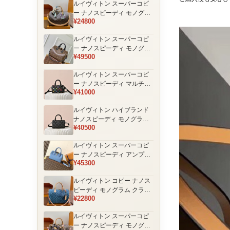
ルイヴィトン スーパーコピ
品
ー ナノスピーディ モノグラ
¥24800
ム 編み込みストラップ ミニ
ボストンバッグ ブラウン 人
ルイヴィトン スーパーコピ
気モデル
ー ナノスピーディ モノグラ
¥49500
ム ブラックハンドル 2WAY
ミニバッグ ブラウン 売れ筋
ルイヴィトン スーパーコピ
ー ナノスピーディ マルチカ
¥41000
ラーモノグラム ミニボスト
ンバッグ ブラック レディー
ルイヴィトン ハイブランド
ス
ナノスピーディ モノグラム
¥40500
シャドウ 2WAYミニバッグ
ブラック レディース
ルイヴィトン スーパーコピ
ー ナノスピーディ アンプラ
¥45300
ントレザー ミニボストンバ
ッグ ブルー レディース おす
ルイヴィトン コピー ナノス
すめ
ピーディ モノグラム クラシ
¥22800
ックデザイン ミニボストン
バッグ ブラウン 通販
ルイヴィトン スーパーコピ
ー ナノスピーディ モノグラ