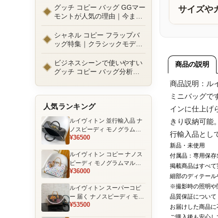
ルまで徹底比較！コピーバッ
グッチ コピー バッグ GGマー
サイズや
グ通販の選び方
モントが人気の理由｜今また
選ばれる定番ラグジュアリー
バッグとは
シャネル コピー フラップバ
ッグ特集｜クラシックモデル
の魅力と永遠に愛される理由
ビジネスシーンで使いやすい
商品の説明
グッチ コピー バッグ分析｜
通勤・商談向け人気モデル徹
商品説明：ル
底解説
ミニバッグで
人気ランキング
インに仕上げ
ルイヴィトン 並行輸入品 ナ
きり収納可能
ノスピーディ モノグラムエ
行輸入品とし
¥36500
クリプス ブラック チェーン
新品・未使用
装飾 ミニボストンバッグ
ルイヴィトン コピー ナノス
付属品：専用保存
ピーディ モノグラムマルチ
掲載商品はすべて
¥36000
カラー ホワイト ゴールド金
細部のディテール
具 リボン装飾 ミニボストン
※撮影時の照明や
ルイヴィトン スーパーコピ
バッグ
ー 届く ナノスピーディ モノ
品質保証について
¥53500
グラム ポーチ付き ミニボス
お届けした商品に
トンバッグ ブラウン 注目商
ご購入後も安心し