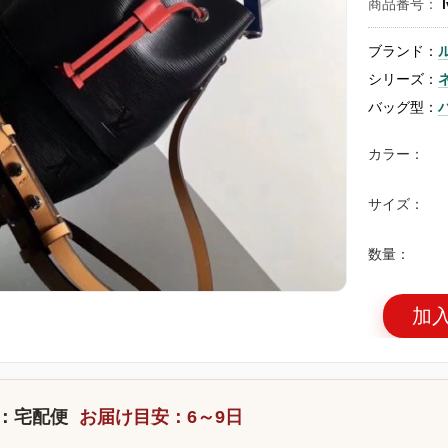
商品番号：
ブランド：
シリーズ：
バッグ型：
カラー：
サイズ：
数量：
加
：宅配便
お届け目安：6～9日