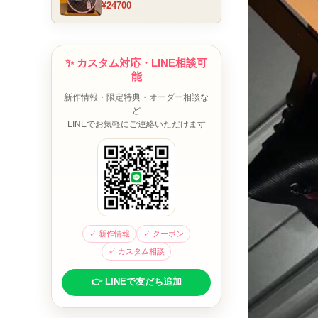
¥24700
ム チャーム装飾 ミニボスト
ンバッグ ブラウンピンク 人
気モデル
✨ カスタム対応・LINE相談可
能
新作情報・限定特典・オーダー相談な
ど
LINEでお気軽にご連絡いただけます
✓ 新作情報
✓ クーポン
✓ カスタム相談
👉 LINEで友だち追加