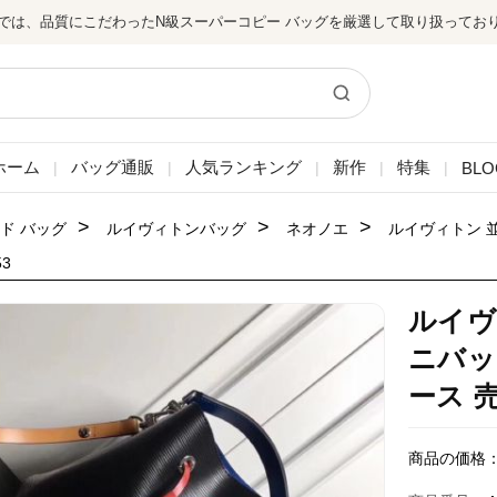
では、品質にこだわったN級スーパーコピー バッグを厳選して取り扱ってお
ホーム
バッグ通販
人気ランキング
新作
特集
BLO
|
|
|
|
|
>
>
>
ド バッグ
ルイヴィトンバッグ
ネオノエ
ルイヴィトン 
3
ルイヴ
ニバッ
ース 売
商品の価格