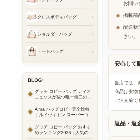
お問い
掲載商
›
クロスボディバッグ
配送状
›
ショルダーバッグ
さい。
›
トートバッグ
安心して
›
BLOG
当店では、
グッチ コピー バッグ ディオ
商品は実物
ニュソスが放つ唯一無二の魅
ご注文前で
力とは？新作ラインナップ徹
底ガイドとリアルコーデ例
Alma バッグコピー完全比較
｜ルイヴィトン スーパーコピ
ーで叶えるエレガントな日常
返品・返
グッチ コピー バッグ おすす
めランキング2026｜人気の
GGマーモントから定番モデ