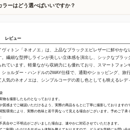
カラーはどう選べばいいですか？
レビュー
イヴィトン「ネオノエ」は、上品なブラックエピレザーに鮮やかな
す。繊細な型押しラインが美しい立体感を演出し、シックなブラッ
られています。軽量ながら収納力にも優れており、スマートフォン
。ショルダー・ハンドルの2WAY仕様で、通勤やショッピング、旅
て人気のネオノエは、シンプルコーデの差し色としても映えるレデ
袋
実物を撮影したものとなっております。
や質感までご確認いただけるよう、実際の商品をもとに丁寧に撮影しておりますの
閲覧環境により、実際の色味と若干異なって見える場合がございます。予めご了承
：
不具合やご不明点がございました場合は、速やかに対応させていただきます。
てご利用いただけるサポート体制を整えておりますので、どうぞお気軽にお問い合