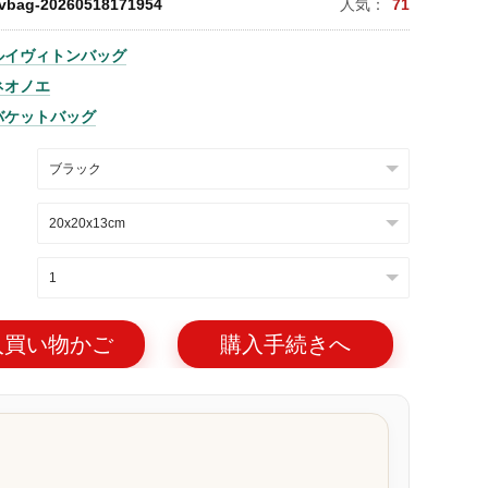
lvbag-20260518171954
人気：
71
ルイヴィトンバッグ
ネオノエ
バケットバッグ
入買い物かご
購入手続きへ