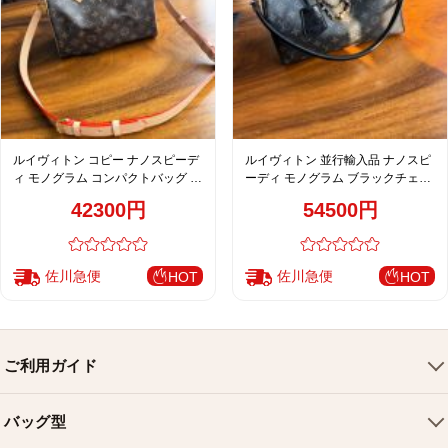
ルイヴィトン コピー ナノスピーデ
ルイヴィトン 並行輸入品 ナノスピ
ィ モノグラム コンパクトバッグ ブ
ーディ モノグラム ブラックチェー
ラウン 人気モデル
ン ハンドバッグ グレー 人気モデル
42300円
54500円
佐川急便
佐川急便
HOT
HOT
ご利用ガイド
会社概要
バッグ型
ご利用ガイド