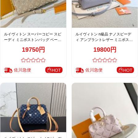
ルイヴィトン スーパーコピー スピ
ルイヴィトン n級品 ナノスピーデ
ーディ ミニボストンバッグ ベージ
ィ アンプラントレザー ミニボスト
ュ モノグラム刺繍 コンビデザイン
ンバッグ ライトグレー 新作
19750円
19800円
佐川急便
佐川急便
HOT
HOT