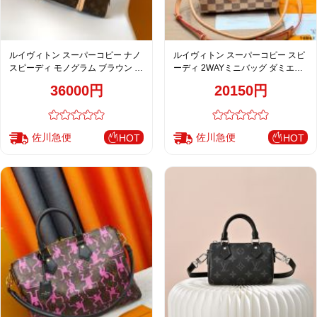
ルイヴィトン スーパーコピー ナノ
ルイヴィトン スーパーコピー スピ
スピーディ モノグラム ブラウン レ
ーディ 2WAYミニバッグ ダミエベ
ザー切替 ミニハンドバッグ
ージュ ロゴ刺繍 レザーコンビ
36000円
20150円
佐川急便
佐川急便
HOT
HOT