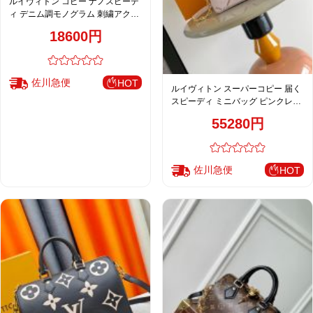
ルイヴィトン コピー ナノスピーデ
ィ デニム調モノグラム 刺繍アクセ
ント ミニボストンバッグ ネイビー
18600円
レディース
佐川急便
HOT
ルイヴィトン スーパーコピー 届く
スピーディ ミニバッグ ピンクレザ
ー チェーンストラップ M28529
55280円
M46397
佐川急便
HOT