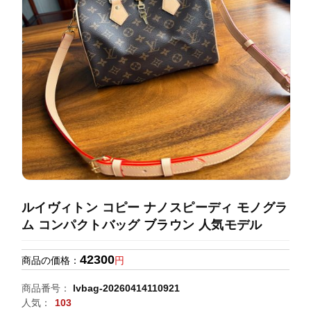
録
ホ
ー
ら
ー
ム
管
せ
バ
理
ッ
グ
通
販
人
気
ラ
ン
ルイヴィトン コピー ナノスピーディ モノグラ
キ
ム コンパクトバッグ ブラウン 人気モデル
ン
グ
42300
商品の価格：
円
新
商品番号：
lvbag-20260414110921
作
人気：
103