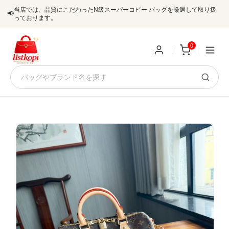
当店では、品質にこだわったN級スーパーコピー バッグを厳選して取り扱
📢
っております。
0
新
規
ロ
ユ
グ
0
ー
イ
ザ
ン
オ
ー
ー
お
listkopis@gmail.com
登
ダ
知