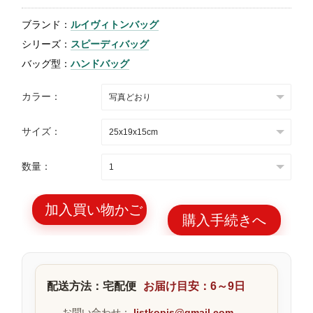
特
ブランド：
ルイヴィトンバッグ
集
シリーズ：
スピーディバッグ
BLOG
バッグ型：
ハンドバッグ
カラー：
サイズ：
ブランド バッ
バッグ種類
数量：
グ
加入買い物かご
購入手続きへ
最
新
配送方法：宅配便
お届け目安：6～9日
製
品
お問い合わせ：
listkopis@gmail.com