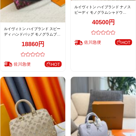
ルイヴィトン ハイブランド ナノス
ピーディ モノグラムシャドウ
2WAYミニバッグ ブラック レディ
40500円
ース
ルイヴィトン ハイブランド スピー
ディ ハンドバッグ モノグラムブラ
ウン ピンクアート
佐川急便
HOT
18860円
佐川急便
HOT