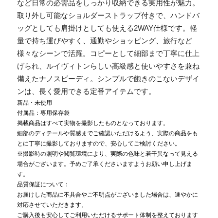
など日常の必需品をしっかり収納できる実用性が魅力。
取り外し可能なショルダーストラップ付きで、ハンドバ
ッグとしても肩掛けとしても使える2WAY仕様です。軽
量で持ち運びやすく、通勤やショッピング、旅行など
様々なシーンで活躍。コピーとして細部まで丁寧に仕上
げられ、ルイヴィトンらしい高級感と使いやすさを兼ね
備えたナノスピーディ。シンプルで飽きのこないデザイ
ンは、長く愛用できる定番アイテムです。
新品・未使用
付属品：専用保存袋
掲載商品はすべて実物を撮影したものとなっております。
細部のディテールや質感までご確認いただけるよう、実際の商品をも
とに丁寧に撮影しておりますので、安心してご検討ください。
※撮影時の照明や閲覧環境により、実際の色味と若干異なって見える
場合がございます。予めご了承くださいますようお願い申し上げま
す。
品質保証について：
お届けした商品に不具合やご不明点がございました場合は、速やかに
対応させていただきます。
ご購入後も安心してご利用いただけるサポート体制を整えております