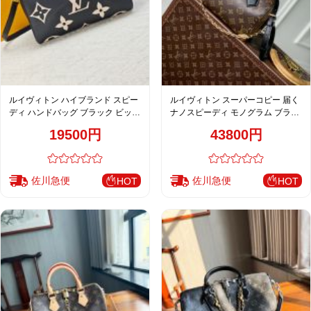
ルイヴィトン ハイブランド スピー
ルイヴィトン スーパーコピー 届く
ディ ハンドバッグ ブラック ビッグ
ナノスピーディ モノグラム ブラッ
モノグラム
クレザー切替 2WAYミニバッグ ブ
19500円
43800円
ラウン 注目商品
佐川急便
佐川急便
HOT
HOT