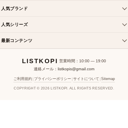
トートバッグ
配送について
人気ブランド
ショルダーバッグ
お支払い方法
ルイヴィトンバッグ
クロスボディバッグ
返品・交換
人気シリーズ
シャネルバッグ
ハンドバッグ
よくある質問
スピーディバッグ
ディオールバッグ
ミニバッグ
最新コンテンツ
お問い合わせ
ネヴァーフルバッグ
グッチバッグ
バケットバッグ
おすすめバッグ
アルマバッグ
エルメスバッグ
リュック
LISTKOPI
新着アイテム
営業時間：10:00 — 19:00
連絡メール：
listkopis@gmail.com
選び方ガイド
ブランドカテゴリ
ご利用規約
プライバシーポリシー
サイトについて
Sitemap
|
|
|
お客様レビュー
COPYRIGHT © 2026 LISTKOPI. ALL RIGHTS RESERVED.
人気ランキング